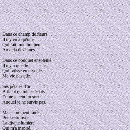
Dans ce champ de fleurs
Il n'y en a qu'une
Qui fait mon bonheur
Au delà des lunes.
Dans ce bouquet ensoleillé
Il n'y a qu'elle
Qui puisse émerveillé
Ma vie pastelle.
Ses pétales d'or
Brillent de milles éclats
Et me jettent un sort
Auquel je ne survis pas.
Mais comment faire
Pour retrouver
La divine lumière
Qui m'a inspiré.